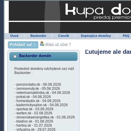
Úvod
Backorder
Cenník
Expirujúce domény
FAQ
Prihlásiť sa!
Máte už účet ?
Ľutujeme ale da
Backorder domén
Posledné domény odchytené cez náš
Backorder :
- penziontatry.sk - 06.08.2026
- zemnevruty.sk - 05.08.2026
- veterinarnaklinika.sk - 04.08.2026
- potrat.sk - 04.08.2026
- homestudio.sk - 04.08.2026
- kadernickysalon.sk - 04.08.2026
- sperkar.sk - 03.08.2026
- welten.sk - 02.08.2026
- slovenskaenergetika.sk - 01.08.2026
- kladivo.sk - 01.08.2026
- herbia.sk - 31.07.2026
- virtualna.sk - 29.07.2026