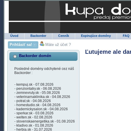
Úvod
Backorder
Cenník
Expirujúce domény
FAQ
Prihlásiť sa!
Máte už účet ?
Ľutujeme ale da
Backorder domén
Posledné domény odchytené cez náš
Backorder :
- kempuj.sk - 07.08.2026
- penziontatry.sk - 06.08.2026
- zemnevruty.sk - 05.08.2026
- veterinarnaklinika.sk - 04.08.2026
- potrat.sk - 04.08.2026
- homestudio.sk - 04.08.2026
- kadernickysalon.sk - 04.08.2026
- sperkar.sk - 03.08.2026
- welten.sk - 02.08.2026
- slovenskaenergetika.sk - 01.08.2026
- kladivo.sk - 01.08.2026
- herbia.sk - 31.07.2026