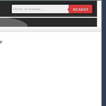
HĽADAŤ
r