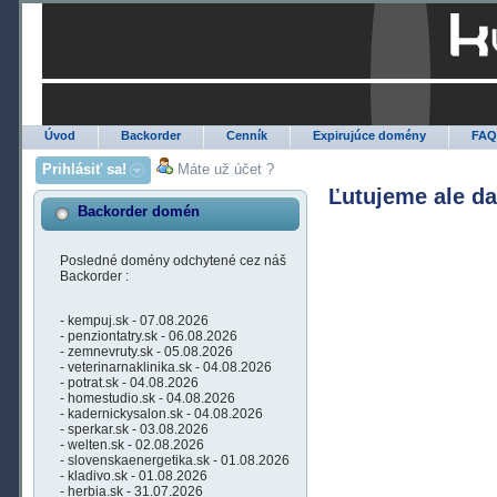
Úvod
Backorder
Cenník
Expirujúce domény
FA
Prihlásiť sa!
Máte už účet ?
Ľutujeme ale d
Backorder domén
Posledné domény odchytené cez náš
Backorder :
- kempuj.sk - 07.08.2026
- penziontatry.sk - 06.08.2026
- zemnevruty.sk - 05.08.2026
- veterinarnaklinika.sk - 04.08.2026
- potrat.sk - 04.08.2026
- homestudio.sk - 04.08.2026
- kadernickysalon.sk - 04.08.2026
- sperkar.sk - 03.08.2026
- welten.sk - 02.08.2026
- slovenskaenergetika.sk - 01.08.2026
- kladivo.sk - 01.08.2026
- herbia.sk - 31.07.2026