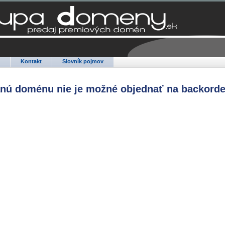
Q
Kontakt
Slovník pojmov
anú doménu nie je možné objednať na backorde