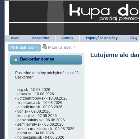
Úvod
Backorder
Cenník
Expirujúce domény
FAQ
Prihlásiť sa!
Máte už účet ?
Ľutujeme ale da
Backorder domén
Posledné domény odchytené cez náš
Backorder :
- csg.sk - 10.08.2026
- prava.sk - 10.08.2026
- udrzbahrobov.sk - 10.08.2026
- finporadca.sk - 10.08.2026
- autodielne.sk - 09.08.2026
- von.sk - 09.08.2026
- kempuj.sk - 07.08.2026
- penziontatry.sk - 06.08.2026
- zemnevruty.sk - 05.08.2026
- veterinarnaklinika.sk - 04.08.2026
- potrat.sk - 04.08.2026
- homestudio.sk - 04.08.2026