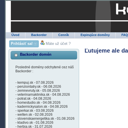
Úvod
Backorder
Cenník
Expirujúce domény
FA
Prihlásiť sa!
Máte už účet ?
Ľutujeme ale d
Backorder domén
Posledné domény odchytené cez náš
Backorder :
- kempuj.sk - 07.08.2026
- penziontatry.sk - 06.08.2026
- zemnevruty.sk - 05.08.2026
- veterinarnaklinika.sk - 04.08.2026
- potrat.sk - 04.08.2026
- homestudio.sk - 04.08.2026
- kadernickysalon.sk - 04.08.2026
- sperkar.sk - 03.08.2026
- welten.sk - 02.08.2026
- slovenskaenergetika.sk - 01.08.2026
- kladivo.sk - 01.08.2026
- herbia.sk - 31.07.2026