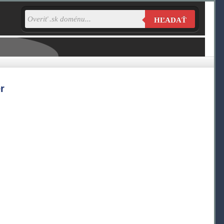
HĽADAŤ
r