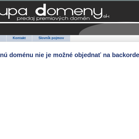
Q
Kontakt
Slovník pojmov
anú doménu nie je možné objednať na backorde