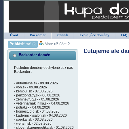
Úvod
Backorder
Cenník
Expirujúce domény
FAQ
Prihlásiť sa!
Máte už účet ?
Ľutujeme ale da
Backorder domén
Posledné domény odchytené cez náš
Backorder :
- autodielne.sk - 09.08.2026
- von.sk - 09.08.2026
- kempuj.sk - 07.08.2026
- penziontatry.sk - 06.08.2026
- zemnevruty.sk - 05.08.2026
- veterinarnaklinika.sk - 04.08.2026
- potrat.sk - 04.08.2026
- homestudio.sk - 04.08.2026
- kadernickysalon.sk - 04.08.2026
- sperkar.sk - 03.08.2026
- welten.sk - 02.08.2026
- slovenskaenergetika.sk - 01.08.2026