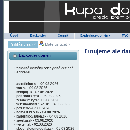
Úvod
Backorder
Cenník
Expirujúce domény
FAQ
Prihlásiť sa!
Máte už účet ?
Ľutujeme ale da
Backorder domén
Posledné domény odchytené cez náš
Backorder :
- autodielne.sk - 09.08.2026
- von.sk - 09.08.2026
- kempuj.sk - 07.08.2026
- penziontatry.sk - 06.08.2026
- zemnevruty.sk - 05.08.2026
- veterinarnaklinika.sk - 04.08.2026
- potrat.sk - 04.08.2026
- homestudio.sk - 04.08.2026
- kadernickysalon.sk - 04.08.2026
- sperkar.sk - 03.08.2026
- welten.sk - 02.08.2026
- slovenskaenergetika.sk - 01.08.2026