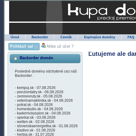
Úvod
Backorder
Cenník
Expirujúce domény
FAQ
Prihlásiť sa!
Máte už účet ?
Ľutujeme ale da
Backorder domén
Posledné domény odchytené cez náš
Backorder :
- kempuj.sk - 07.08.2026
- penziontatry.sk - 06.08.2026
- zemnevruty.sk - 05.08.2026
- veterinarnaklinika.sk - 04.08.2026
- potrat.sk - 04.08.2026
- homestudio.sk - 04.08.2026
- kadernickysalon.sk - 04.08.2026
- sperkar.sk - 03.08.2026
- welten.sk - 02.08.2026
- slovenskaenergetika.sk - 01.08.2026
- kladivo.sk - 01.08.2026
- herbia.sk - 31.07.2026