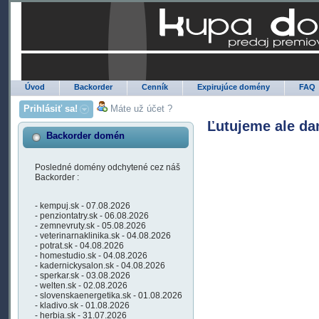
Úvod
Backorder
Cenník
Expirujúce domény
FAQ
Prihlásiť sa!
Máte už účet ?
Ľutujeme ale da
Backorder domén
Posledné domény odchytené cez náš
Backorder :
- kempuj.sk - 07.08.2026
- penziontatry.sk - 06.08.2026
- zemnevruty.sk - 05.08.2026
- veterinarnaklinika.sk - 04.08.2026
- potrat.sk - 04.08.2026
- homestudio.sk - 04.08.2026
- kadernickysalon.sk - 04.08.2026
- sperkar.sk - 03.08.2026
- welten.sk - 02.08.2026
- slovenskaenergetika.sk - 01.08.2026
- kladivo.sk - 01.08.2026
- herbia.sk - 31.07.2026