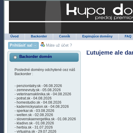
Úvod
Backorder
Cenník
Expirujúce domény
FAQ
Prihlásiť sa!
Máte už účet ?
Ľutujeme ale da
Backorder domén
Posledné domény odchytené cez náš
Backorder :
- penziontatry.sk - 06.08.2026
- zemnevruty.sk - 05.08.2026
- veterinarnaklinika.sk - 04.08.2026
- potrat.sk - 04.08.2026
- homestudio.sk - 04.08.2026
- kadernickysalon.sk - 04.08.2026
- sperkar.sk - 03.08.2026
- welten.sk - 02.08.2026
- slovenskaenergetika.sk - 01.08.2026
- kladivo.sk - 01.08.2026
- herbia.sk - 31.07.2026
- virtualna.sk - 29.07.2026