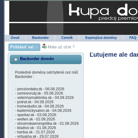
Úvod
Backorder
Cenník
Expirujúce domény
FAQ
Prihlásiť sa!
Máte už účet ?
Ľutujeme ale da
Backorder domén
Posledné domény odchytené cez náš
Backorder :
- penziontatry.sk - 06.08.2026
- zemnevruty.sk - 05.08.2026
- veterinarnaklinika.sk - 04.08.2026
- potrat.sk - 04.08.2026
- homestudio.sk - 04.08.2026
- kadernickysalon.sk - 04.08.2026
- sperkar.sk - 03.08.2026
- welten.sk - 02.08.2026
- slovenskaenergetika.sk - 01.08.2026
- kladivo.sk - 01.08.2026
- herbia.sk - 31.07.2026
- virtualna.sk - 29.07.2026