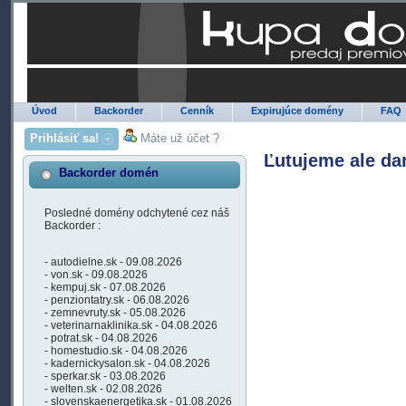
Úvod
Backorder
Cenník
Expirujúce domény
FAQ
Prihlásiť sa!
Máte už účet ?
Ľutujeme ale da
Backorder domén
Posledné domény odchytené cez náš
Backorder :
- autodielne.sk - 09.08.2026
- von.sk - 09.08.2026
- kempuj.sk - 07.08.2026
- penziontatry.sk - 06.08.2026
- zemnevruty.sk - 05.08.2026
- veterinarnaklinika.sk - 04.08.2026
- potrat.sk - 04.08.2026
- homestudio.sk - 04.08.2026
- kadernickysalon.sk - 04.08.2026
- sperkar.sk - 03.08.2026
- welten.sk - 02.08.2026
- slovenskaenergetika.sk - 01.08.2026