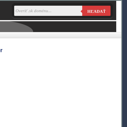
HĽADAŤ
r