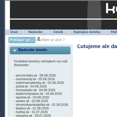
Úvod
Backorder
Cenník
Expirujúce domény
FA
Prihlásiť sa!
Máte už účet ?
Ľutujeme ale d
Backorder domén
Posledné domény odchytené cez náš
Backorder :
- penziontatry.sk - 06.08.2026
- zemnevruty.sk - 05.08.2026
- veterinarnaklinika.sk - 04.08.2026
- potrat.sk - 04.08.2026
- homestudio.sk - 04.08.2026
- kadernickysalon.sk - 04.08.2026
- sperkar.sk - 03.08.2026
- welten.sk - 02.08.2026
- slovenskaenergetika.sk - 01.08.2026
- kladivo.sk - 01.08.2026
- herbia.sk - 31.07.2026
- virtualna.sk - 29.07.2026