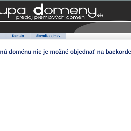
Q
Kontakt
Slovník pojmov
anú doménu nie je možné objednať na backorde