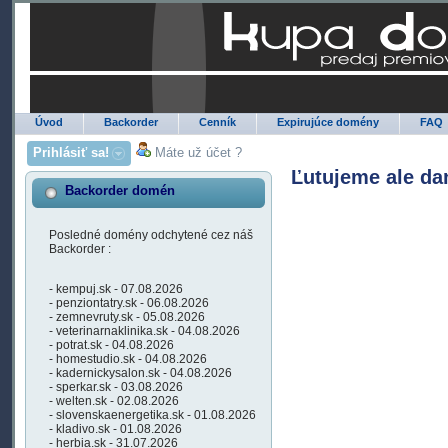
Úvod
Backorder
Cenník
Expirujúce domény
FAQ
Prihlásiť sa!
Máte už účet ?
Ľutujeme ale da
Backorder domén
Posledné domény odchytené cez náš
Backorder :
- kempuj.sk - 07.08.2026
- penziontatry.sk - 06.08.2026
- zemnevruty.sk - 05.08.2026
- veterinarnaklinika.sk - 04.08.2026
- potrat.sk - 04.08.2026
- homestudio.sk - 04.08.2026
- kadernickysalon.sk - 04.08.2026
- sperkar.sk - 03.08.2026
- welten.sk - 02.08.2026
- slovenskaenergetika.sk - 01.08.2026
- kladivo.sk - 01.08.2026
- herbia.sk - 31.07.2026