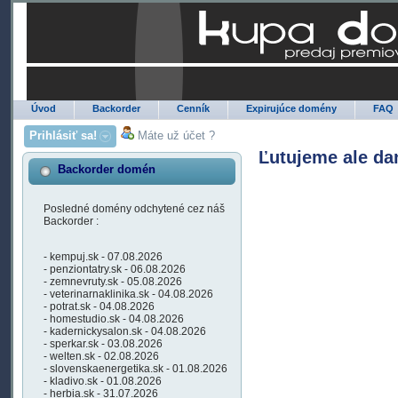
Úvod
Backorder
Cenník
Expirujúce domény
FAQ
Prihlásiť sa!
Máte už účet ?
Ľutujeme ale da
Backorder domén
Posledné domény odchytené cez náš
Backorder :
- kempuj.sk - 07.08.2026
- penziontatry.sk - 06.08.2026
- zemnevruty.sk - 05.08.2026
- veterinarnaklinika.sk - 04.08.2026
- potrat.sk - 04.08.2026
- homestudio.sk - 04.08.2026
- kadernickysalon.sk - 04.08.2026
- sperkar.sk - 03.08.2026
- welten.sk - 02.08.2026
- slovenskaenergetika.sk - 01.08.2026
- kladivo.sk - 01.08.2026
- herbia.sk - 31.07.2026