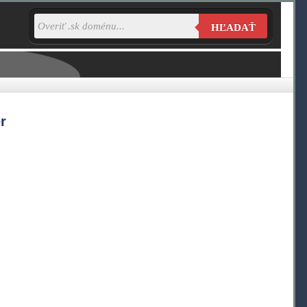
HĽADAŤ
r