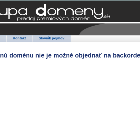
Q
Kontakt
Slovník pojmov
anú doménu nie je možné objednať na backorde