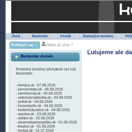
Úvod
Backorder
Cenník
Expirujúce domény
FA
Prihlásiť sa!
Máte už účet ?
Ľutujeme ale d
Backorder domén
Posledné domény odchytené cez náš
Backorder :
- kempuj.sk - 07.08.2026
- penziontatry.sk - 06.08.2026
- zemnevruty.sk - 05.08.2026
- veterinarnaklinika.sk - 04.08.2026
- potrat.sk - 04.08.2026
- homestudio.sk - 04.08.2026
- kadernickysalon.sk - 04.08.2026
- sperkar.sk - 03.08.2026
- welten.sk - 02.08.2026
- slovenskaenergetika.sk - 01.08.2026
- kladivo.sk - 01.08.2026
- herbia.sk - 31.07.2026