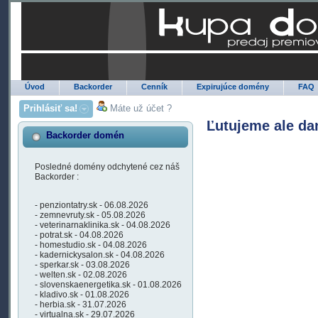
Úvod
Backorder
Cenník
Expirujúce domény
FAQ
Prihlásiť sa!
Máte už účet ?
Ľutujeme ale da
Backorder domén
Posledné domény odchytené cez náš
Backorder :
- penziontatry.sk - 06.08.2026
- zemnevruty.sk - 05.08.2026
- veterinarnaklinika.sk - 04.08.2026
- potrat.sk - 04.08.2026
- homestudio.sk - 04.08.2026
- kadernickysalon.sk - 04.08.2026
- sperkar.sk - 03.08.2026
- welten.sk - 02.08.2026
- slovenskaenergetika.sk - 01.08.2026
- kladivo.sk - 01.08.2026
- herbia.sk - 31.07.2026
- virtualna.sk - 29.07.2026