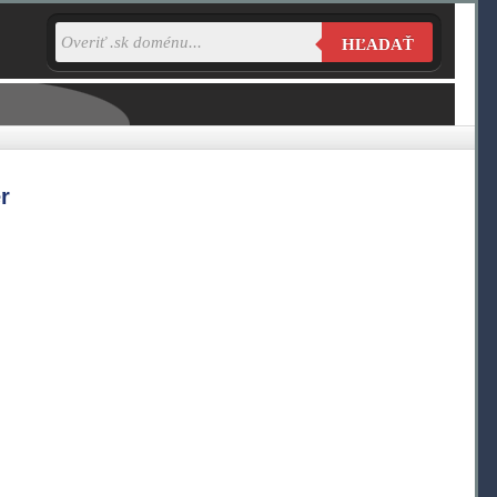
HĽADAŤ
r