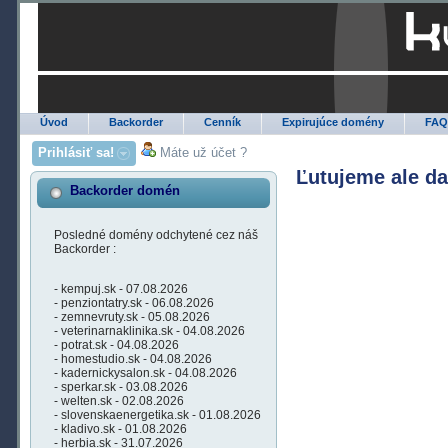
Úvod
Backorder
Cenník
Expirujúce domény
FA
Prihlásiť sa!
Máte už účet ?
Ľutujeme ale d
Backorder domén
Posledné domény odchytené cez náš
Backorder :
- kempuj.sk - 07.08.2026
- penziontatry.sk - 06.08.2026
- zemnevruty.sk - 05.08.2026
- veterinarnaklinika.sk - 04.08.2026
- potrat.sk - 04.08.2026
- homestudio.sk - 04.08.2026
- kadernickysalon.sk - 04.08.2026
- sperkar.sk - 03.08.2026
- welten.sk - 02.08.2026
- slovenskaenergetika.sk - 01.08.2026
- kladivo.sk - 01.08.2026
- herbia.sk - 31.07.2026