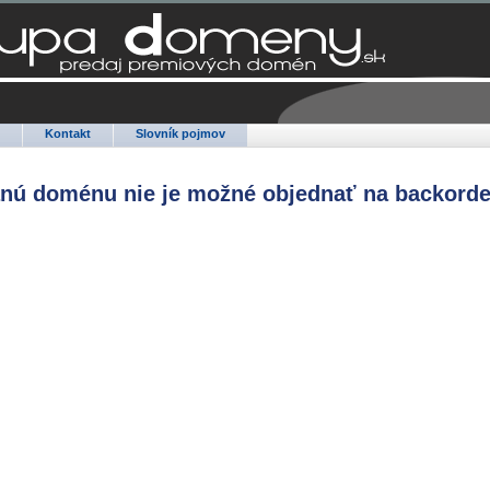
Q
Kontakt
Slovník pojmov
anú doménu nie je možné objednať na backorde