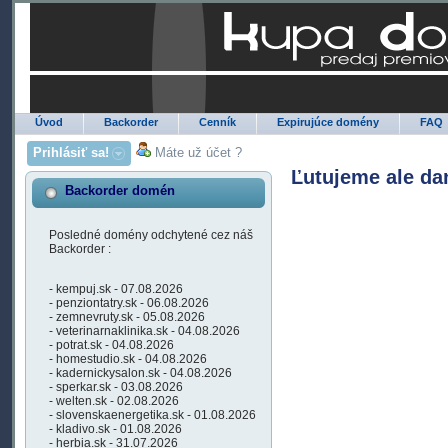
Úvod
Backorder
Cenník
Expirujúce domény
FAQ
Prihlásiť sa!
Máte už účet ?
Ľutujeme ale da
Backorder domén
Posledné domény odchytené cez náš
Backorder :
- kempuj.sk - 07.08.2026
- penziontatry.sk - 06.08.2026
- zemnevruty.sk - 05.08.2026
- veterinarnaklinika.sk - 04.08.2026
- potrat.sk - 04.08.2026
- homestudio.sk - 04.08.2026
- kadernickysalon.sk - 04.08.2026
- sperkar.sk - 03.08.2026
- welten.sk - 02.08.2026
- slovenskaenergetika.sk - 01.08.2026
- kladivo.sk - 01.08.2026
- herbia.sk - 31.07.2026