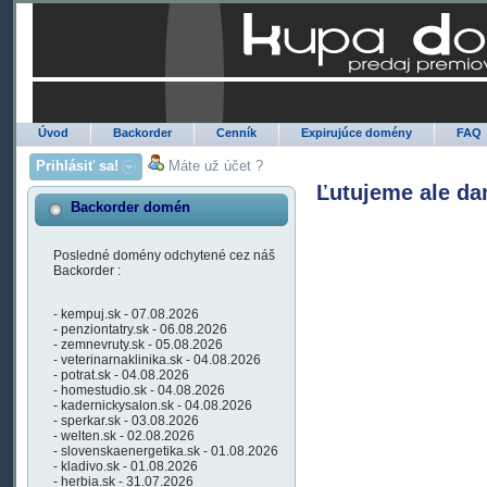
Úvod
Backorder
Cenník
Expirujúce domény
FAQ
Prihlásiť sa!
Máte už účet ?
Ľutujeme ale da
Backorder domén
Posledné domény odchytené cez náš
Backorder :
- kempuj.sk - 07.08.2026
- penziontatry.sk - 06.08.2026
- zemnevruty.sk - 05.08.2026
- veterinarnaklinika.sk - 04.08.2026
- potrat.sk - 04.08.2026
- homestudio.sk - 04.08.2026
- kadernickysalon.sk - 04.08.2026
- sperkar.sk - 03.08.2026
- welten.sk - 02.08.2026
- slovenskaenergetika.sk - 01.08.2026
- kladivo.sk - 01.08.2026
- herbia.sk - 31.07.2026