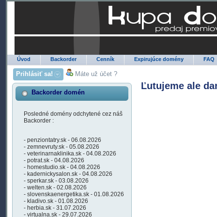
Úvod
Backorder
Cenník
Expirujúce domény
FAQ
Prihlásiť sa!
Máte už účet ?
Ľutujeme ale da
Backorder domén
Posledné domény odchytené cez náš
Backorder :
- penziontatry.sk - 06.08.2026
- zemnevruty.sk - 05.08.2026
- veterinarnaklinika.sk - 04.08.2026
- potrat.sk - 04.08.2026
- homestudio.sk - 04.08.2026
- kadernickysalon.sk - 04.08.2026
- sperkar.sk - 03.08.2026
- welten.sk - 02.08.2026
- slovenskaenergetika.sk - 01.08.2026
- kladivo.sk - 01.08.2026
- herbia.sk - 31.07.2026
- virtualna.sk - 29.07.2026