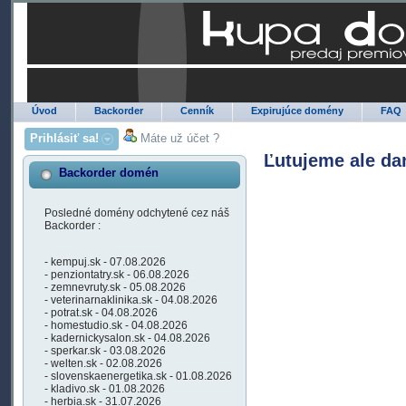
Úvod
Backorder
Cenník
Expirujúce domény
FAQ
Prihlásiť sa!
Máte už účet ?
Ľutujeme ale da
Backorder domén
Posledné domény odchytené cez náš
Backorder :
- kempuj.sk - 07.08.2026
- penziontatry.sk - 06.08.2026
- zemnevruty.sk - 05.08.2026
- veterinarnaklinika.sk - 04.08.2026
- potrat.sk - 04.08.2026
- homestudio.sk - 04.08.2026
- kadernickysalon.sk - 04.08.2026
- sperkar.sk - 03.08.2026
- welten.sk - 02.08.2026
- slovenskaenergetika.sk - 01.08.2026
- kladivo.sk - 01.08.2026
- herbia.sk - 31.07.2026