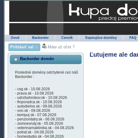
Úvod
Backorder
Cenník
Expirujúce domény
FAQ
Prihlásiť sa!
Máte už účet ?
Ľutujeme ale da
Backorder domén
Posledné domény odchytené cez náš
Backorder :
- csg.sk - 10.08.2026
- prava.sk - 10.08.2026
- udrzbahrobov.sk - 10.08.2026
- finporadca.sk - 10.08.2026
- autodielne.sk - 09.08.2026
- von.sk - 09.08.2026
- kempuj.sk - 07.08.2026
- penziontatry.sk - 06.08.2026
- zemnevruty.sk - 05.08.2026
- veterinarnaklinika.sk - 04.08.2026
- potrat.sk - 04.08.2026
- homestudio.sk - 04.08.2026