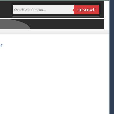
HĽADAŤ
r