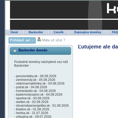
Úvod
Backorder
Cenník
Expirujúce domény
FA
Prihlásiť sa!
Máte už účet ?
Ľutujeme ale d
Backorder domén
Posledné domény odchytené cez náš
Backorder :
- penziontatry.sk - 06.08.2026
- zemnevruty.sk - 05.08.2026
- veterinarnaklinika.sk - 04.08.2026
- potrat.sk - 04.08.2026
- homestudio.sk - 04.08.2026
- kadernickysalon.sk - 04.08.2026
- sperkar.sk - 03.08.2026
- welten.sk - 02.08.2026
- slovenskaenergetika.sk - 01.08.2026
- kladivo.sk - 01.08.2026
- herbia.sk - 31.07.2026
- virtualna.sk - 29.07.2026