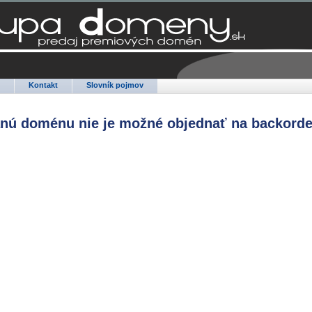
Q
Kontakt
Slovník pojmov
anú doménu nie je možné objednať na backorde