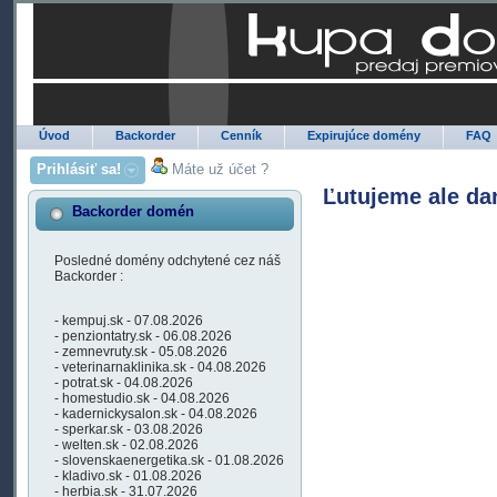
Úvod
Backorder
Cenník
Expirujúce domény
FAQ
Prihlásiť sa!
Máte už účet ?
Ľutujeme ale da
Backorder domén
Posledné domény odchytené cez náš
Backorder :
- kempuj.sk - 07.08.2026
- penziontatry.sk - 06.08.2026
- zemnevruty.sk - 05.08.2026
- veterinarnaklinika.sk - 04.08.2026
- potrat.sk - 04.08.2026
- homestudio.sk - 04.08.2026
- kadernickysalon.sk - 04.08.2026
- sperkar.sk - 03.08.2026
- welten.sk - 02.08.2026
- slovenskaenergetika.sk - 01.08.2026
- kladivo.sk - 01.08.2026
- herbia.sk - 31.07.2026