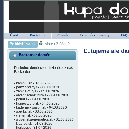
Úvod
Backorder
Cenník
Expirujúce domény
FAQ
Prihlásiť sa!
Máte už účet ?
Ľutujeme ale da
Backorder domén
Posledné domény odchytené cez náš
Backorder :
- kempuj.sk - 07.08.2026
- penziontatry.sk - 06.08.2026
- zemnevruty.sk - 05.08.2026
- veterinarnaklinika.sk - 04.08.2026
- potrat.sk - 04.08.2026
- homestudio.sk - 04.08.2026
- kadernickysalon.sk - 04.08.2026
- sperkar.sk - 03.08.2026
- welten.sk - 02.08.2026
- slovenskaenergetika.sk - 01.08.2026
- kladivo.sk - 01.08.2026
- herbia.sk - 31.07.2026