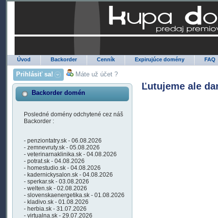
Úvod
Backorder
Cenník
Expirujúce domény
FAQ
Prihlásiť sa!
Máte už účet ?
Ľutujeme ale da
Backorder domén
Posledné domény odchytené cez náš
Backorder :
- penziontatry.sk - 06.08.2026
- zemnevruty.sk - 05.08.2026
- veterinarnaklinika.sk - 04.08.2026
- potrat.sk - 04.08.2026
- homestudio.sk - 04.08.2026
- kadernickysalon.sk - 04.08.2026
- sperkar.sk - 03.08.2026
- welten.sk - 02.08.2026
- slovenskaenergetika.sk - 01.08.2026
- kladivo.sk - 01.08.2026
- herbia.sk - 31.07.2026
- virtualna.sk - 29.07.2026