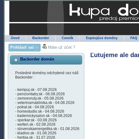
Úvod
Backorder
Cenník
Expirujúce domény
FAQ
Prihlásiť sa!
Máte už účet ?
Ľutujeme ale da
Backorder domén
Posledné domény odchytené cez náš
Backorder :
- kempuj.sk - 07.08.2026
- penziontatry.sk - 06.08.2026
- zemnevruty.sk - 05.08.2026
- veterinarnaklinika.sk - 04.08.2026
- potrat.sk - 04.08.2026
- homestudio.sk - 04.08.2026
- kadernickysalon.sk - 04.08.2026
- sperkar.sk - 03.08.2026
- welten.sk - 02.08.2026
- slovenskaenergetika.sk - 01.08.2026
- kladivo.sk - 01.08.2026
- herbia.sk - 31.07.2026