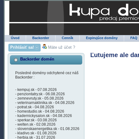
Úvod
Backorder
Cenník
Expirujúce domény
FAQ
Prihlásiť sa!
Máte už účet ?
Ľutujeme ale da
Backorder domén
Posledné domény odchytené cez náš
Backorder :
- kempuj.sk - 07.08.2026
- penziontatry.sk - 06.08.2026
- zemnevruty.sk - 05.08.2026
- veterinarnaklinika.sk - 04.08.2026
- potrat.sk - 04.08.2026
- homestudio.sk - 04.08.2026
- kadernickysalon.sk - 04.08.2026
- sperkar.sk - 03.08.2026
- welten.sk - 02.08.2026
- slovenskaenergetika.sk - 01.08.2026
- kladivo.sk - 01.08.2026
- herbia.sk - 31.07.2026