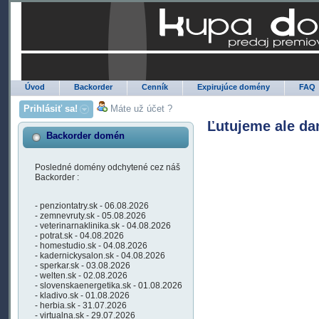
Úvod
Backorder
Cenník
Expirujúce domény
FAQ
Prihlásiť sa!
Máte už účet ?
Ľutujeme ale da
Backorder domén
Posledné domény odchytené cez náš
Backorder :
- penziontatry.sk - 06.08.2026
- zemnevruty.sk - 05.08.2026
- veterinarnaklinika.sk - 04.08.2026
- potrat.sk - 04.08.2026
- homestudio.sk - 04.08.2026
- kadernickysalon.sk - 04.08.2026
- sperkar.sk - 03.08.2026
- welten.sk - 02.08.2026
- slovenskaenergetika.sk - 01.08.2026
- kladivo.sk - 01.08.2026
- herbia.sk - 31.07.2026
- virtualna.sk - 29.07.2026