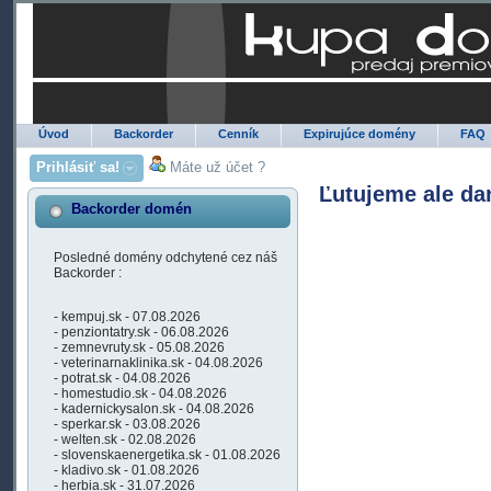
Úvod
Backorder
Cenník
Expirujúce domény
FAQ
Prihlásiť sa!
Máte už účet ?
Ľutujeme ale da
Backorder domén
Posledné domény odchytené cez náš
Backorder :
- kempuj.sk - 07.08.2026
- penziontatry.sk - 06.08.2026
- zemnevruty.sk - 05.08.2026
- veterinarnaklinika.sk - 04.08.2026
- potrat.sk - 04.08.2026
- homestudio.sk - 04.08.2026
- kadernickysalon.sk - 04.08.2026
- sperkar.sk - 03.08.2026
- welten.sk - 02.08.2026
- slovenskaenergetika.sk - 01.08.2026
- kladivo.sk - 01.08.2026
- herbia.sk - 31.07.2026