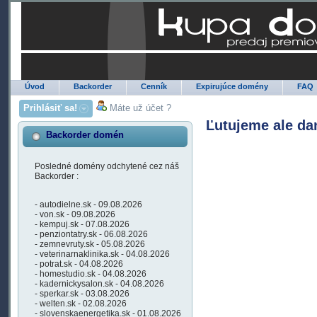
Úvod
Backorder
Cenník
Expirujúce domény
FAQ
Prihlásiť sa!
Máte už účet ?
Ľutujeme ale da
Backorder domén
Posledné domény odchytené cez náš
Backorder :
- autodielne.sk - 09.08.2026
- von.sk - 09.08.2026
- kempuj.sk - 07.08.2026
- penziontatry.sk - 06.08.2026
- zemnevruty.sk - 05.08.2026
- veterinarnaklinika.sk - 04.08.2026
- potrat.sk - 04.08.2026
- homestudio.sk - 04.08.2026
- kadernickysalon.sk - 04.08.2026
- sperkar.sk - 03.08.2026
- welten.sk - 02.08.2026
- slovenskaenergetika.sk - 01.08.2026