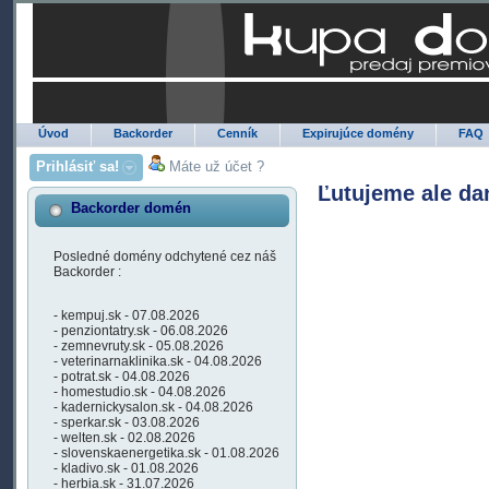
Úvod
Backorder
Cenník
Expirujúce domény
FAQ
Prihlásiť sa!
Máte už účet ?
Ľutujeme ale da
Backorder domén
Posledné domény odchytené cez náš
Backorder :
- kempuj.sk - 07.08.2026
- penziontatry.sk - 06.08.2026
- zemnevruty.sk - 05.08.2026
- veterinarnaklinika.sk - 04.08.2026
- potrat.sk - 04.08.2026
- homestudio.sk - 04.08.2026
- kadernickysalon.sk - 04.08.2026
- sperkar.sk - 03.08.2026
- welten.sk - 02.08.2026
- slovenskaenergetika.sk - 01.08.2026
- kladivo.sk - 01.08.2026
- herbia.sk - 31.07.2026