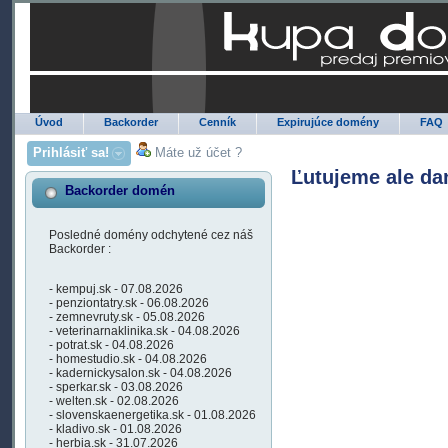
Úvod
Backorder
Cenník
Expirujúce domény
FAQ
Prihlásiť sa!
Máte už účet ?
Ľutujeme ale da
Backorder domén
Posledné domény odchytené cez náš
Backorder :
- kempuj.sk - 07.08.2026
- penziontatry.sk - 06.08.2026
- zemnevruty.sk - 05.08.2026
- veterinarnaklinika.sk - 04.08.2026
- potrat.sk - 04.08.2026
- homestudio.sk - 04.08.2026
- kadernickysalon.sk - 04.08.2026
- sperkar.sk - 03.08.2026
- welten.sk - 02.08.2026
- slovenskaenergetika.sk - 01.08.2026
- kladivo.sk - 01.08.2026
- herbia.sk - 31.07.2026