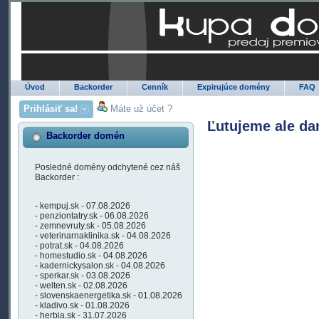
Úvod
Backorder
Cenník
Expirujúce domény
FAQ
Prihlásiť sa!
Máte už účet ?
Ľutujeme ale da
Backorder domén
Posledné domény odchytené cez náš
Backorder :
- kempuj.sk - 07.08.2026
- penziontatry.sk - 06.08.2026
- zemnevruty.sk - 05.08.2026
- veterinarnaklinika.sk - 04.08.2026
- potrat.sk - 04.08.2026
- homestudio.sk - 04.08.2026
- kadernickysalon.sk - 04.08.2026
- sperkar.sk - 03.08.2026
- welten.sk - 02.08.2026
- slovenskaenergetika.sk - 01.08.2026
- kladivo.sk - 01.08.2026
- herbia.sk - 31.07.2026