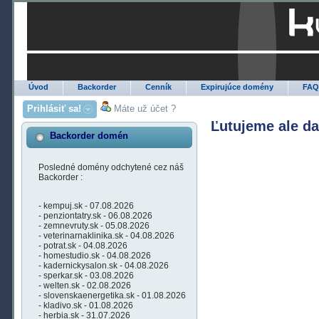
Úvod
Backorder
Cenník
Expirujúce domény
FA
Prihlásiť sa!
Máte už účet ?
Ľutujeme ale d
Backorder domén
Posledné domény odchytené cez náš
Backorder :
- kempuj.sk - 07.08.2026
- penziontatry.sk - 06.08.2026
- zemnevruty.sk - 05.08.2026
- veterinarnaklinika.sk - 04.08.2026
- potrat.sk - 04.08.2026
- homestudio.sk - 04.08.2026
- kadernickysalon.sk - 04.08.2026
- sperkar.sk - 03.08.2026
- welten.sk - 02.08.2026
- slovenskaenergetika.sk - 01.08.2026
- kladivo.sk - 01.08.2026
- herbia.sk - 31.07.2026