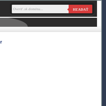
HĽADAŤ
r