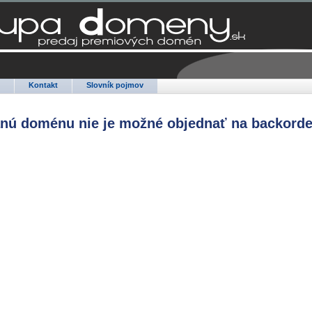
Q
Kontakt
Slovník pojmov
anú doménu nie je možné objednať na backorde