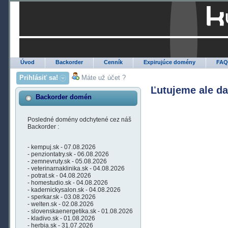
Úvod
Backorder
Cenník
Expirujúce domény
FA
Prihlásiť sa!
Máte už účet ?
Ľutujeme ale d
Backorder domén
Posledné domény odchytené cez náš
Backorder :
- kempuj.sk - 07.08.2026
- penziontatry.sk - 06.08.2026
- zemnevruty.sk - 05.08.2026
- veterinarnaklinika.sk - 04.08.2026
- potrat.sk - 04.08.2026
- homestudio.sk - 04.08.2026
- kadernickysalon.sk - 04.08.2026
- sperkar.sk - 03.08.2026
- welten.sk - 02.08.2026
- slovenskaenergetika.sk - 01.08.2026
- kladivo.sk - 01.08.2026
- herbia.sk - 31.07.2026