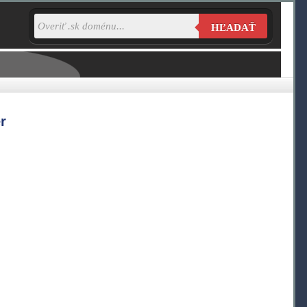
HĽADAŤ
r