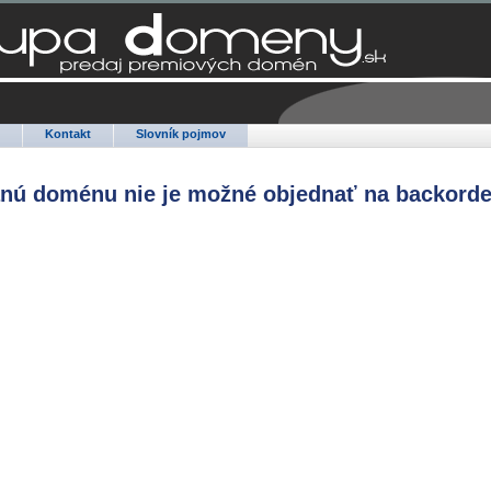
Q
Kontakt
Slovník pojmov
anú doménu nie je možné objednať na backorde