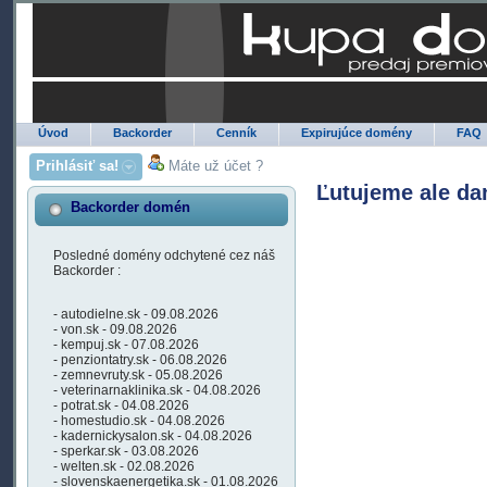
Úvod
Backorder
Cenník
Expirujúce domény
FAQ
Prihlásiť sa!
Máte už účet ?
Ľutujeme ale da
Backorder domén
Posledné domény odchytené cez náš
Backorder :
- autodielne.sk - 09.08.2026
- von.sk - 09.08.2026
- kempuj.sk - 07.08.2026
- penziontatry.sk - 06.08.2026
- zemnevruty.sk - 05.08.2026
- veterinarnaklinika.sk - 04.08.2026
- potrat.sk - 04.08.2026
- homestudio.sk - 04.08.2026
- kadernickysalon.sk - 04.08.2026
- sperkar.sk - 03.08.2026
- welten.sk - 02.08.2026
- slovenskaenergetika.sk - 01.08.2026