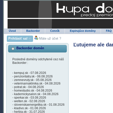
Úvod
Backorder
Cenník
Expirujúce domény
FAQ
Prihlásiť sa!
Máte už účet ?
Ľutujeme ale da
Backorder domén
Posledné domény odchytené cez náš
Backorder :
- kempuj.sk - 07.08.2026
- penziontatry.sk - 06.08.2026
- zemnevruty.sk - 05.08.2026
- veterinarnaklinika.sk - 04.08.2026
- potrat.sk - 04.08.2026
- homestudio.sk - 04.08.2026
- kadernickysalon.sk - 04.08.2026
- sperkar.sk - 03.08.2026
- welten.sk - 02.08.2026
- slovenskaenergetika.sk - 01.08.2026
- kladivo.sk - 01.08.2026
- herbia.sk - 31.07.2026