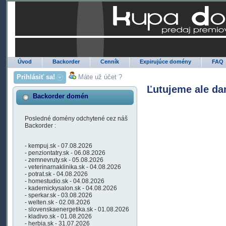
Úvod
Backorder
Cenník
Expirujúce domény
FAQ
Prihlásiť sa!
Máte už účet ?
Ľutujeme ale da
Backorder domén
Posledné domény odchytené cez náš
Backorder :
- kempuj.sk - 07.08.2026
- penziontatry.sk - 06.08.2026
- zemnevruty.sk - 05.08.2026
- veterinarnaklinika.sk - 04.08.2026
- potrat.sk - 04.08.2026
- homestudio.sk - 04.08.2026
- kadernickysalon.sk - 04.08.2026
- sperkar.sk - 03.08.2026
- welten.sk - 02.08.2026
- slovenskaenergetika.sk - 01.08.2026
- kladivo.sk - 01.08.2026
- herbia.sk - 31.07.2026