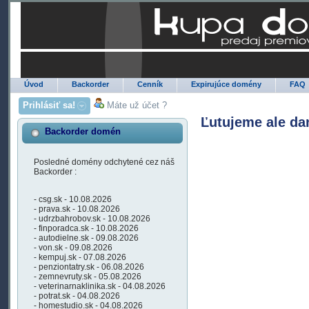
Úvod
Backorder
Cenník
Expirujúce domény
FAQ
Prihlásiť sa!
Máte už účet ?
Ľutujeme ale da
Backorder domén
Posledné domény odchytené cez náš
Backorder :
- csg.sk - 10.08.2026
- prava.sk - 10.08.2026
- udrzbahrobov.sk - 10.08.2026
- finporadca.sk - 10.08.2026
- autodielne.sk - 09.08.2026
- von.sk - 09.08.2026
- kempuj.sk - 07.08.2026
- penziontatry.sk - 06.08.2026
- zemnevruty.sk - 05.08.2026
- veterinarnaklinika.sk - 04.08.2026
- potrat.sk - 04.08.2026
- homestudio.sk - 04.08.2026