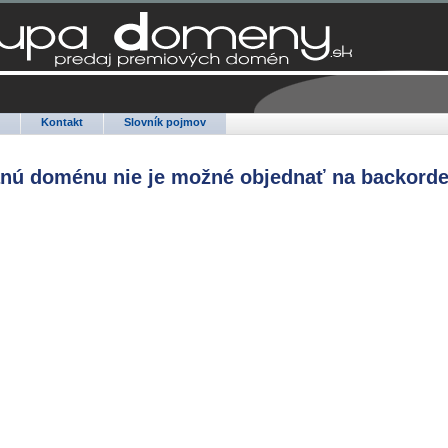
Q
Kontakt
Slovník pojmov
anú doménu nie je možné objednať na backorde