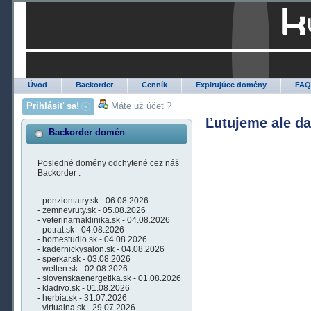
Úvod
Backorder
Cenník
Expirujúce domény
FA
Prihlásiť sa!
Máte už účet ?
Ľutujeme ale d
Backorder domén
Posledné domény odchytené cez náš
Backorder :
- penziontatry.sk - 06.08.2026
- zemnevruty.sk - 05.08.2026
- veterinarnaklinika.sk - 04.08.2026
- potrat.sk - 04.08.2026
- homestudio.sk - 04.08.2026
- kadernickysalon.sk - 04.08.2026
- sperkar.sk - 03.08.2026
- welten.sk - 02.08.2026
- slovenskaenergetika.sk - 01.08.2026
- kladivo.sk - 01.08.2026
- herbia.sk - 31.07.2026
- virtualna.sk - 29.07.2026