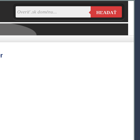
HĽADAŤ
r