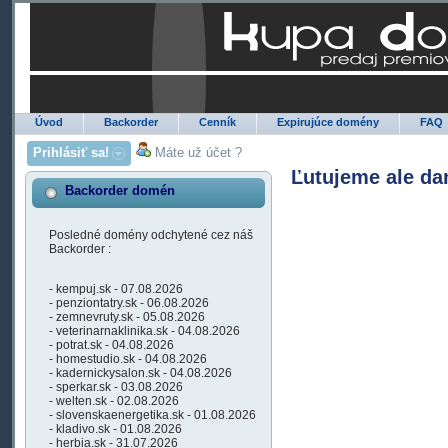
Úvod
Backorder
Cenník
Expirujúce domény
FAQ
Prihlásiť sa!
Máte už účet ?
Ľutujeme ale da
Backorder domén
Posledné domény odchytené cez náš
Backorder :
- kempuj.sk - 07.08.2026
- penziontatry.sk - 06.08.2026
- zemnevruty.sk - 05.08.2026
- veterinarnaklinika.sk - 04.08.2026
- potrat.sk - 04.08.2026
- homestudio.sk - 04.08.2026
- kadernickysalon.sk - 04.08.2026
- sperkar.sk - 03.08.2026
- welten.sk - 02.08.2026
- slovenskaenergetika.sk - 01.08.2026
- kladivo.sk - 01.08.2026
- herbia.sk - 31.07.2026