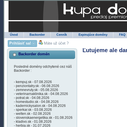
Úvod
Backorder
Cenník
Expirujúce domény
FAQ
Prihlásiť sa!
Máte už účet ?
Ľutujeme ale da
Backorder domén
Posledné domény odchytené cez náš
Backorder :
- kempuj.sk - 07.08.2026
- penziontatry.sk - 06.08.2026
- zemnevruty.sk - 05.08.2026
- veterinarnaklinika.sk - 04.08.2026
- potrat.sk - 04.08.2026
- homestudio.sk - 04.08.2026
- kadernickysalon.sk - 04.08.2026
- sperkar.sk - 03.08.2026
- welten.sk - 02.08.2026
- slovenskaenergetika.sk - 01.08.2026
- kladivo.sk - 01.08.2026
- herbia.sk - 31.07.2026