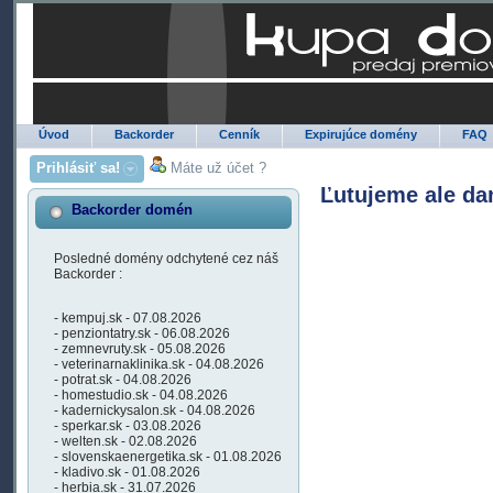
Úvod
Backorder
Cenník
Expirujúce domény
FAQ
Prihlásiť sa!
Máte už účet ?
Ľutujeme ale da
Backorder domén
Posledné domény odchytené cez náš
Backorder :
- kempuj.sk - 07.08.2026
- penziontatry.sk - 06.08.2026
- zemnevruty.sk - 05.08.2026
- veterinarnaklinika.sk - 04.08.2026
- potrat.sk - 04.08.2026
- homestudio.sk - 04.08.2026
- kadernickysalon.sk - 04.08.2026
- sperkar.sk - 03.08.2026
- welten.sk - 02.08.2026
- slovenskaenergetika.sk - 01.08.2026
- kladivo.sk - 01.08.2026
- herbia.sk - 31.07.2026