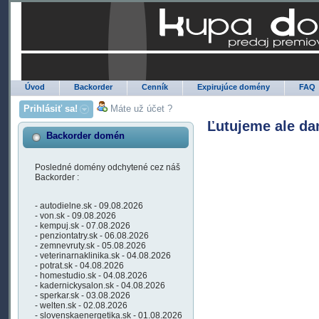
Úvod
Backorder
Cenník
Expirujúce domény
FAQ
Prihlásiť sa!
Máte už účet ?
Ľutujeme ale da
Backorder domén
Posledné domény odchytené cez náš
Backorder :
- autodielne.sk - 09.08.2026
- von.sk - 09.08.2026
- kempuj.sk - 07.08.2026
- penziontatry.sk - 06.08.2026
- zemnevruty.sk - 05.08.2026
- veterinarnaklinika.sk - 04.08.2026
- potrat.sk - 04.08.2026
- homestudio.sk - 04.08.2026
- kadernickysalon.sk - 04.08.2026
- sperkar.sk - 03.08.2026
- welten.sk - 02.08.2026
- slovenskaenergetika.sk - 01.08.2026