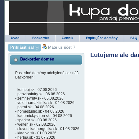
Úvod
Backorder
Cenník
Expirujúce domény
FAQ
Prihlásiť sa!
Máte už účet ?
Ľutujeme ale da
Backorder domén
Posledné domény odchytené cez náš
Backorder :
- kempuj.sk - 07.08.2026
- penziontatry.sk - 06.08.2026
- zemnevruty.sk - 05.08.2026
- veterinarnaklinika.sk - 04.08.2026
- potrat.sk - 04.08.2026
- homestudio.sk - 04.08.2026
- kadernickysalon.sk - 04.08.2026
- sperkar.sk - 03.08.2026
- welten.sk - 02.08.2026
- slovenskaenergetika.sk - 01.08.2026
- kladivo.sk - 01.08.2026
- herbia.sk - 31.07.2026