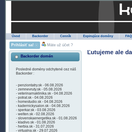
Úvod
Backorder
Cenník
Expirujúce domény
FA
Prihlásiť sa!
Máte už účet ?
Ľutujeme ale d
Backorder domén
Posledné domény odchytené cez náš
Backorder :
- penziontatry.sk - 06.08.2026
- zemnevruty.sk - 05.08.2026
- veterinarnaklinika.sk - 04.08.2026
- potrat.sk - 04.08.2026
- homestudio.sk - 04.08.2026
- kadernickysalon.sk - 04.08.2026
- sperkar.sk - 03.08.2026
- welten.sk - 02.08.2026
- slovenskaenergetika.sk - 01.08.2026
- kladivo.sk - 01.08.2026
- herbia.sk - 31.07.2026
- virtualna.sk - 29.07.2026