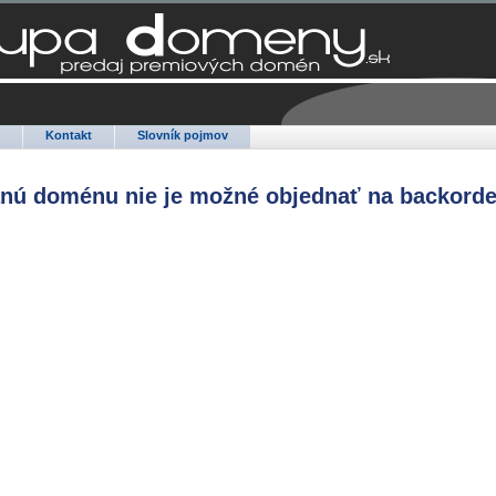
Q
Kontakt
Slovník pojmov
anú doménu nie je možné objednať na backorde