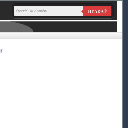
HĽADAŤ
r