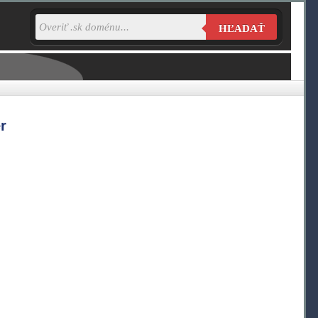
HĽADAŤ
r