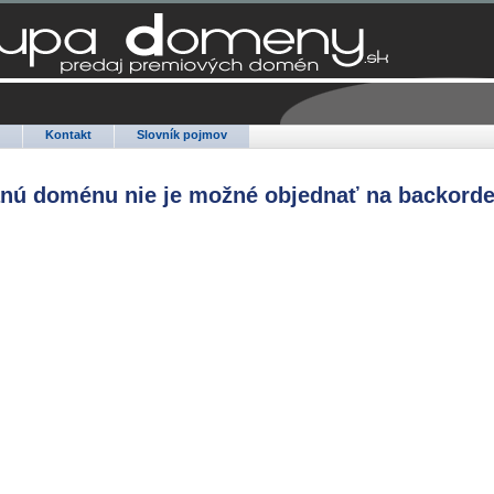
Q
Kontakt
Slovník pojmov
anú doménu nie je možné objednať na backorde