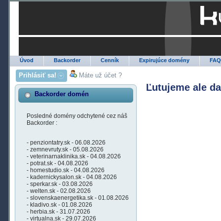
Úvod
Backorder
Cenník
Expirujúce domény
FA
Prihlásiť sa!
Máte už účet ?
Ľutujeme ale d
Backorder domén
Posledné domény odchytené cez náš
Backorder :
- penziontatry.sk - 06.08.2026
- zemnevruty.sk - 05.08.2026
- veterinarnaklinika.sk - 04.08.2026
- potrat.sk - 04.08.2026
- homestudio.sk - 04.08.2026
- kadernickysalon.sk - 04.08.2026
- sperkar.sk - 03.08.2026
- welten.sk - 02.08.2026
- slovenskaenergetika.sk - 01.08.2026
- kladivo.sk - 01.08.2026
- herbia.sk - 31.07.2026
- virtualna.sk - 29.07.2026