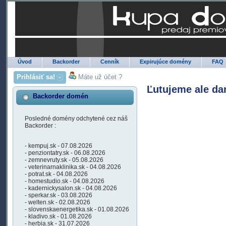
Úvod
Backorder
Cenník
Expirujúce domény
FAQ
Prihlásiť sa!
Máte už účet ?
Ľutujeme ale da
Backorder domén
Posledné domény odchytené cez náš
Backorder :
- kempuj.sk - 07.08.2026
- penziontatry.sk - 06.08.2026
- zemnevruty.sk - 05.08.2026
- veterinarnaklinika.sk - 04.08.2026
- potrat.sk - 04.08.2026
- homestudio.sk - 04.08.2026
- kadernickysalon.sk - 04.08.2026
- sperkar.sk - 03.08.2026
- welten.sk - 02.08.2026
- slovenskaenergetika.sk - 01.08.2026
- kladivo.sk - 01.08.2026
- herbia.sk - 31.07.2026